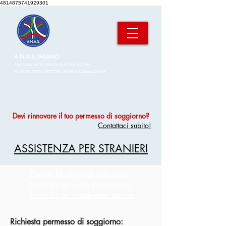
4814875741929301
A.N.A.S. MILANO
Associazione Nazionale di Azione Sociale
ENTE DEL TERZO SETTORE - E
NTE DI FORMAZIONE
Devi rinnovare il tuo permesso di soggiorno?
Contattaci subito!
ASSISTENZA PER STRANIERI
ESAME DI LINGUA ITALIANA
Livello A2 per carta di soggiorno
Livello B1 per cittadinanza Italiana
Richiesta permesso di soggiorno: