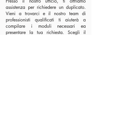
Presso il nostro ufficio, ti offriamo
assistenza per richiedere un duplicato.
Vieni a trovarci e il nostro team di
professionisti qualificati ti aiuterà a
compilare i moduli necessari ea
presentare la tua richiesta. Scegli il
nostro servizio per ottenere rapidamente
il duplicato della tua carta di soggiorno,
in modo da poter continuare a godere
dei tuoi diritti e dei tuoi privilegi in Italia
senza interruzioni.
Richiesta cittadinanza italiana:
Se desideri ottenere la cittadinanza
italiana, il nostro ufficio è pronto ad
assisterti nel processo. I nostri esperti
qualificati ti guideranno attraverso tutti i
requisiti e le procedure necessarie per
presentare la tua richiesta di
cittadinanza italiana. Con il nostro
supporto, avrai accesso a una