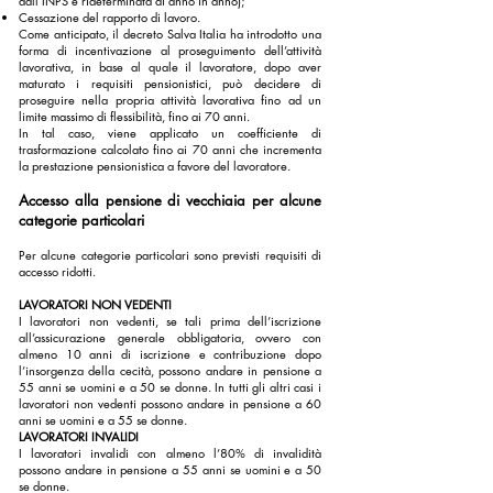
dall’INPS e rideterminata di anno in anno);
Cessazione del rapporto di lavoro.
Come anticipato, il decreto Salva Italia ha introdotto una
forma di incentivazione al proseguimento dell’attività
lavorativa, in base al quale il lavoratore, dopo aver
maturato i requisiti pensionistici, può decidere di
proseguire nella propria attività lavorativa fino ad un
limite massimo di flessibilità, fino ai 70 anni.
In tal caso, viene applicato un coefficiente di
trasformazione calcolato fino ai 70 anni che incrementa
la prestazione pensionistica a favore del lavoratore.
Accesso alla pensione di vecchiaia per alcune
categorie particolari
Per alcune categorie particolari sono previsti requisiti di
accesso ridotti.
LAVORATORI NON VEDENTI
I lavoratori non vedenti, se tali prima dell’iscrizione
all’assicurazione generale obbligatoria, ovvero con
almeno 10 anni di iscrizione e contribuzione dopo
l’insorgenza della cecità, possono andare in pensione a
55 anni se uomini e a 50 se donne. In tutti gli altri casi i
lavoratori non vedenti possono andare in pensione a 60
anni se uomini e a 55 se donne.
LAVORATORI INVALIDI
I lavoratori invalidi con almeno l’80% di invalidità
possono andare in pensione a 55 anni se uomini e a 50
se donne.