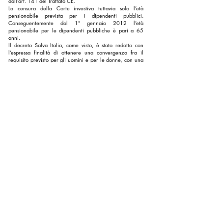
dall’art. 141 del Trattato CE.
La censura della Corte investiva tuttavia solo l’età
pensionabile prevista per i dipendenti pubblici.
Conseguentemente dal 1° gennaio 2012 l’età
pensionabile per le dipendenti pubbliche è pari a 65
anni.
Il decreto Salva Italia, come visto, è stato redatto con
l’espressa finalità di ottenere una convergenza fra il
requisito previsto per gli uomini e per le donne, con una
particolarità:
mentre nel settore pubblico l’equiparazione è già in
vigore, per le lavoratrici del settore privato, invece,
l’equiparazione avverrà progressivamente e diventerà
definitiva nel 2018.
Il trattamento pensionistico per i lavoratori
autonomi
I
lavoratori autonomi
godono della prestazione
pensionistica nelle seguenti modalità:
i lavoratori agricoli, gli artigiani e i commercianti (iscritti
alle tre rispettive gestioni speciali) godono della pensione
secondo il medesimo sistema previsto per i lavoratori
dipendenti;
gli iscritti alla Gestione separata dell’INPS godono della
pensione di vecchiaia, liquidata secondo il sistema
contributivo. I trattamenti sono disciplinati dalle
disposizioni previste per la gestione speciale degli
esercenti attività commerciale;
per i liberi professionisti, la prestazione pensionistica è