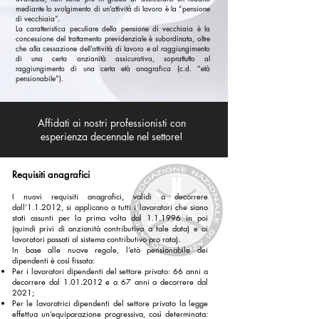
mediante lo svolgimento di un’attività di lavoro è la “pensione
di vecchiaia”.
La caratteristica peculiare della pensione di vecchiaia è la
concessione del trattamento previdenziale è subordinata, oltre
che alla cessazione dell’attività di lavoro e al raggiungimento
di una certa anzianità assicurativa, soprattutto al
raggiungimento di una certa età anagrafica (c.d. “età
pensionabile”).
Affidati ai nostri professionisti con
esperienza decennale nel settore!
Requisiti anagrafici
I nuovi requisiti anagrafici, validi a decorrere
dall’1.1.2012, si applicano a tutti i lavoratori che siano
stati assunti per la prima volta dal 1.1.1996 in poi
(quindi privi di anzianità contributiva a tale data) e ai
lavoratori passati al sistema contributivo pro rata).
In base alle nuove regole, l’età pensionabile dei
dipendenti è così fissata:
Per i
lavoratori dipendenti del settore privato
: 66 anni a
decorrere dal
1.01.2012
e a 67 anni a decorrere dal
2021;
Per le lavoratrici dipendenti del settore privato la legge
effettua un’equiparazione progressiva, così determinata: