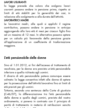
LAVORI USURANTI
la legge prevede che coloro che svolgono
lavori
usuranti
possono andare in pensione prima, rispetto ai
limiti di età stabiliti per la generalità dei casi, in
relazione allo svolgimento e alla durata dell’attività.
LAVORATRICI MADRI
Le
lavoratrici madri
, alle quali si applichi il regime
contributivo, possono andare in pensione in anticipo
aggiungendo alla loro età 4 mesi per ciascun figlio fino
ad un massimo di 12 mesi. In alternativa possono optare
per un calcolo più favorevole della pensione grazie
all’applicazione di un coefficiente di trasformazione
maggiore.
L’età pensionabile delle donne
Sino al
1.01.2012
, ai fini dell’accesso al trattamento di
vecchiaia, per le donne era prevista un’età pensionabile
inferiore a quella richiesta agli uomini.
Il divario di età pensionabile poteva comunque essere
colmato: la legge consentiva infatti alle donne di optare
per la prosecuzione dell’attività lavorativa fino ai limiti di
età previsti per gli uomini.
Tuttavia, secondo una sentenza della Corte di giustizia
(C-46/07), la differenziazione tra l’età pensionabile
delle donne e quella degli uomini, prevista dal nostro
ordinamento, si poneva in contrasto con il principio di
parità di trattamento in materia di retribuzioni sancito